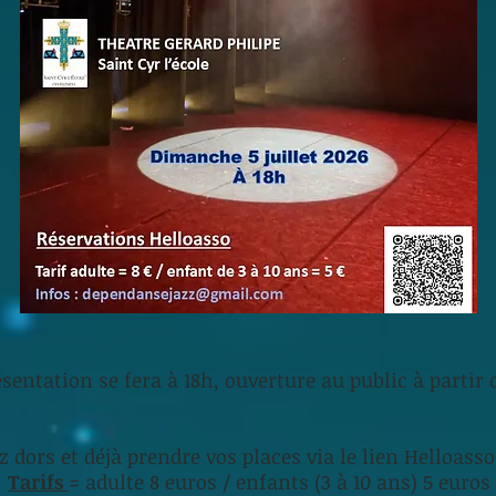
sentation se fera à 18h, ouverture au public à partir 
 dors et déjà prendre vos places via le lien Helloass
Tarifs
= adulte 8 euros / enfants (3 à 10 ans) 5 euros