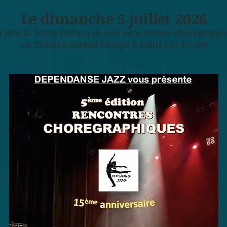
Le dimanche 5 juillet 2026
a lieu la 5ème édition de nos Rencontres chorégraph
au Théâtre Gérard Philipe à Saint Cyr l'école