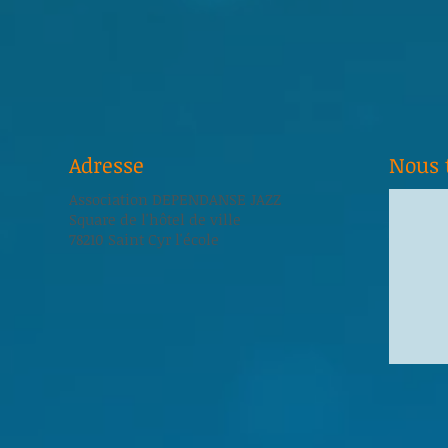
Adresse
Nous 
Association DEPENDANSE JAZZ
Square de l'hôtel de ville
78210 Saint Cyr l'école