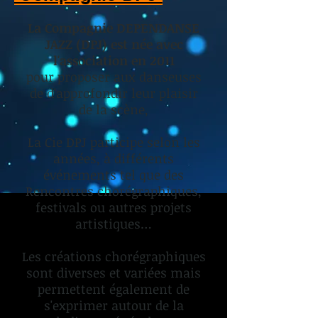
La Compagnie DEPENDANSE
JAZZ (DPJ) est née avec
l'association en 2011
pour proposer aux danseuses
de d'approfondir leur plaisir
de la scène,
La Cie DPJ participe selon les
années, à différents
événements tel que des
Rencontres chorégraphiques,
festivals ou autres projets
artistiques…
Les créations chorégraphiques
sont diverses et variées mais
permettent également de
s'exprimer autour de la