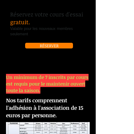
Réservez votre cours d'essai
gratuit.
Valable pour les nouveaux membres
seulement
RÉSERVER
Un minimum de 7 inscrits par cours
est requis pour le maintenir ouvert
toute la saison.
Nos tarifs comprennent
l'adhésion à l'association de 15
euros par personne.