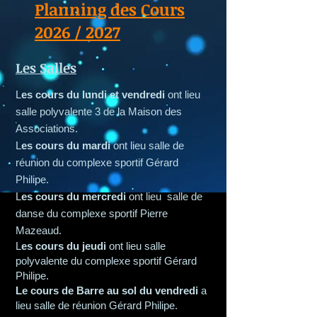
Planning des Cours
2026 / 2027
Les Salles
L
es cours du lundi et vendredi
ont lieu
salle polyvalente 3 de la Maison des
Associations.
L
es cours du mardi
ont lieu salle de
réunion du complexe sportif Gérard
Philipe.
L
es cours du mercredi
ont lieu salle de
danse du complexe sportif Pierre
Mazeaud.
L
es cours du jeudi
ont lieu salle
polyvalente du complexe sportif Gérard
Philipe.
Le cours de Barre au sol du vendredi
a
lieu salle de réunion Gérard Philipe.